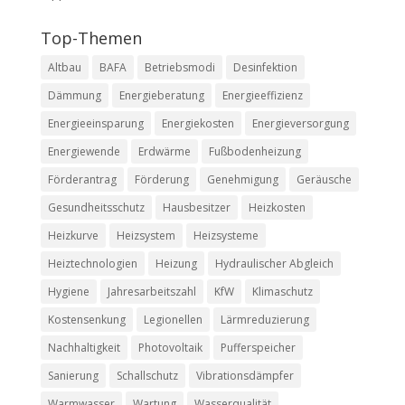
Top-Themen
Altbau
BAFA
Betriebsmodi
Desinfektion
Dämmung
Energieberatung
Energieeffizienz
Energieeinsparung
Energiekosten
Energieversorgung
Energiewende
Erdwärme
Fußbodenheizung
Förderantrag
Förderung
Genehmigung
Geräusche
Gesundheitsschutz
Hausbesitzer
Heizkosten
Heizkurve
Heizsystem
Heizsysteme
Heiztechnologien
Heizung
Hydraulischer Abgleich
Hygiene
Jahresarbeitszahl
KfW
Klimaschutz
Kostensenkung
Legionellen
Lärmreduzierung
Nachhaltigkeit
Photovoltaik
Pufferspeicher
Sanierung
Schallschutz
Vibrationsdämpfer
Warmwasser
Wartung
Wasserqualität