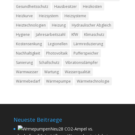
Gesundheitsschutz
Hausbesitzer
Heizkosten
Heizkurve
Heizsystem
Heizsysteme
Heiztechnologien
Heizung
Hydraulischer Abgleich
Hygiene
Jahresarbeitszahl
KfW
Klimaschutz
Kostensenkung
Legionellen
Lärmreduzierung
Nachhaltigkeit
Photovoltaik
Pufferspeicher
Sanierung
Schallschutz
Vibrationsdämpfer
Warmwasser
Wartung
Wasserqualität
Wärmebedarf
Wärmepumpe
Wärmetechnologie
Neueste Beitraege
CO2-Ampel vs.